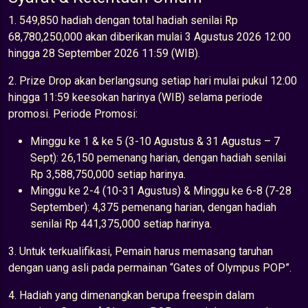
1. 549,850 hadiah dengan total hadiah senilai Rp
68,780,250,000 akan diberikan mulai 3 Agustus 2026 12:00
hingga 28 September 2026 11:59 (WIB).
2. Prize Drop akan berlangsung setiap hari mulai pukul 12:00
hingga 11:59 keesokan harinya (WIB) selama periode
promosi. Periode Promosi:
Minggu ke 1 & ke 5 (3-10 Agustus & 31 Agustus – 7
Sept): 26,150 pemenang harian, dengan hadiah senilai
Rp 3,588,750,000 setiap harinya.
Minggu ke 2-4 (10-31 Agustus) & Minggu ke 6-8 (7-28
September): 4,375 pemenang harian, dengan hadiah
senilai Rp 441,375,000 setiap harinya.
3. Untuk terkualifikasi, Pemain harus memasang taruhan
dengan uang asli pada permainan “Gates of Olympus POP”.
4. Hadiah yang dimenangkan berupa freespin dalam