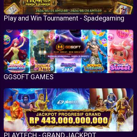
Play and Win Tournament - Spadegaming
GGSOFT GAMES
PLAYTECH - GRAND JACKPOT