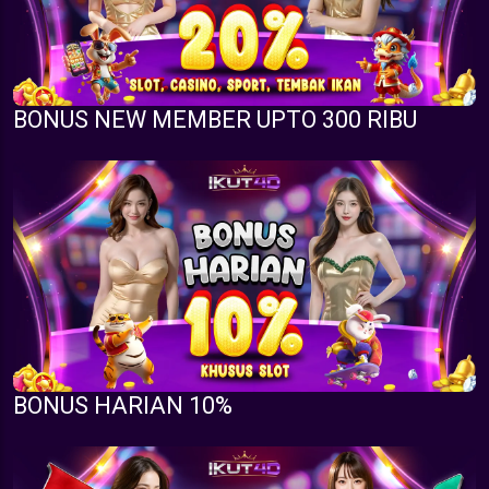
BONUS NEW MEMBER UPTO 300 RIBU
BONUS HARIAN 10%