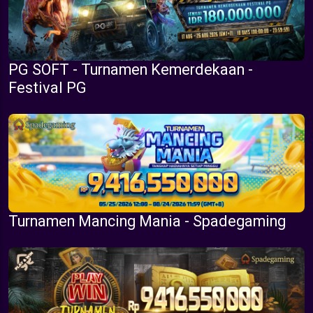
PG SOFT - Turnamen Kemerdekaan -
Festival PG
Turnamen Mancing Mania - Spadegaming