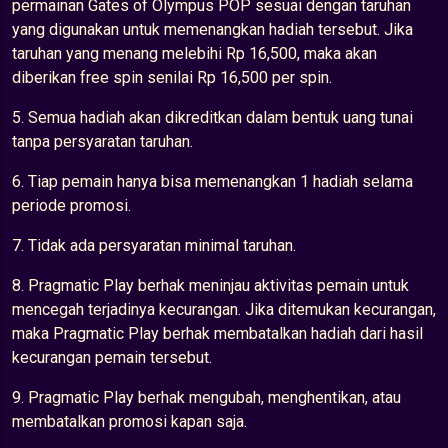
permainan Gates of Olympus POP sesuai dengan taruhan
yang digunakan untuk memenangkan hadiah tersebut. Jika
taruhan yang menang melebihi Rp 16,500, maka akan
diberikan free spin senilai Rp 16,500 per spin.
5. Semua hadiah akan dikreditkan dalam bentuk uang tunai
tanpa persyaratan taruhan.
6. Tiap pemain hanya bisa memenangkan 1 hadiah selama
periode promosi.
7. Tidak ada persyaratan minimal taruhan.
8. Pragmatic Play berhak meninjau aktivitas pemain untuk
mencegah terjadinya kecurangan. Jika ditemukan kecurangan,
maka Pragmatic Play berhak membatalkan hadiah dari hasil
kecurangan pemain tersebut.
9. Pragmatic Play berhak mengubah, menghentikan, atau
membatalkan promosi kapan saja.