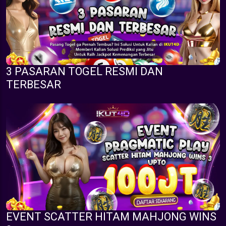
3 PASARAN TOGEL RESMI DAN
TERBESAR
EVENT SCATTER HITAM MAHJONG WINS