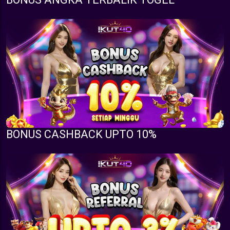
BONUS CASHBACK UPTO 10%