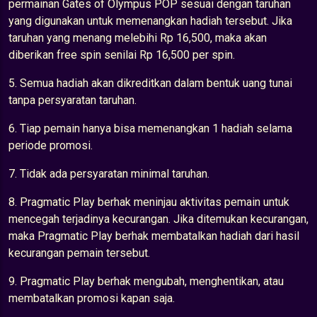
permainan Gates of Olympus POP sesuai dengan taruhan
yang digunakan untuk memenangkan hadiah tersebut. Jika
taruhan yang menang melebihi Rp 16,500, maka akan
diberikan free spin senilai Rp 16,500 per spin.
5. Semua hadiah akan dikreditkan dalam bentuk uang tunai
tanpa persyaratan taruhan.
6. Tiap pemain hanya bisa memenangkan 1 hadiah selama
periode promosi.
7. Tidak ada persyaratan minimal taruhan.
8. Pragmatic Play berhak meninjau aktivitas pemain untuk
mencegah terjadinya kecurangan. Jika ditemukan kecurangan,
maka Pragmatic Play berhak membatalkan hadiah dari hasil
kecurangan pemain tersebut.
9. Pragmatic Play berhak mengubah, menghentikan, atau
membatalkan promosi kapan saja.