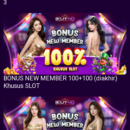
3
BONUS NEW MEMBER 100+100 (diakhir)
Khusus SLOT