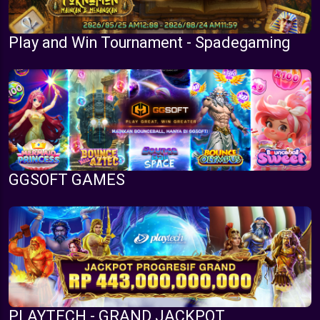
Play and Win Tournament - Spadegaming
GGSOFT GAMES
PLAYTECH - GRAND JACKPOT