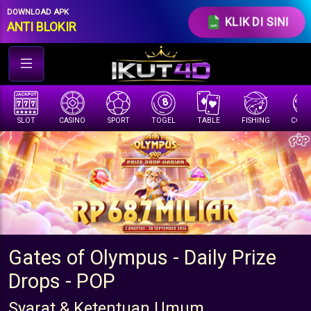
//under row-loginmenu
DOWNLOAD APK
KLIK DI SINI
ANTI BLOKIR
SLOT
CASINO
SPORT
TOGEL
TABLE
FISHING
COCK 
Gates of Olympus - Daily Prize
Drops - POP
Syarat & Ketentuan Umum