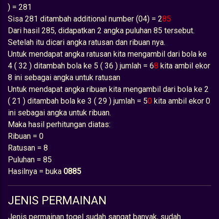
) = 281
Sisa 281 ditambah additional number (04) = 2
85
Dari hasil 285, didapatkan 2 angka puluhan 85 tersebut.
Setelah itu dicari angka ratusan dan ribuan nya.
Untuk mendapat angka ratusan kita mengambil dari bola ke
4 ( 32 ) ditambah bola ke 5 ( 36 ) jumlah = 6
8
kita ambil ekor
8 ini sebagai angka untuk ratusan
Untuk mendapat angka ribuan kita mengambil dari bola ke 2
( 21 ) ditambah bola ke 3 ( 29 ) jumlah = 5
0
kita ambil ekor 0
ini sebagai angka untuk ribuan.
Maka hasil perhitungan diatas:
Ribuan = 0
Ratusan = 8
Puluhan = 85
Hasilnya = buka
0885
JENIS PERMAINAN
Jenis permainan togel sudah sangat banyak, sudah