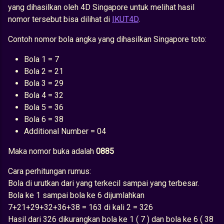
yang dihasilkan oleh 4D Singapore untuk melihat hasil
nomor tersebut bisa dilihat di
IKUT4D
.
Contoh nomor bola angka yang dihasilkan Singapore toto:
Bola 1 = 7
Bola 2 = 21
Bola 3 = 29
Bola 4 = 32
Bola 5 = 36
Bola 6 = 38
Additional Number = 04
Maka nomor buka adalah
0885
Cara perhitungan rumus:
Bola di urutkan dari yang terkecil sampai yang terbesar.
Bola ke 1 sampai bola ke 6 dijumlahkan
7+21+29+32+36+38 = 163 di kali 2 = 326
Hasil dari 326 dikurangkan bola ke 1 ( 7 ) dan bola ke 6 ( 38