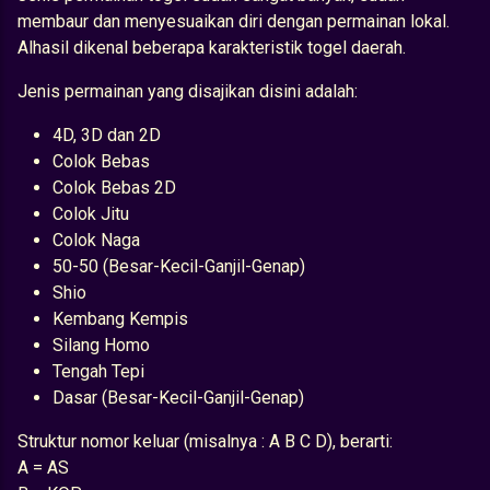
membaur dan menyesuaikan diri dengan permainan lokal.
Alhasil dikenal beberapa karakteristik togel daerah.
Jenis permainan yang disajikan disini adalah:
4D, 3D dan 2D
Colok Bebas
Colok Bebas 2D
Colok Jitu
Colok Naga
50-50 (Besar-Kecil-Ganjil-Genap)
Shio
Kembang Kempis
Silang Homo
Tengah Tepi
Dasar (Besar-Kecil-Ganjil-Genap)
Struktur nomor keluar (misalnya : A B C D), berarti:
A = AS