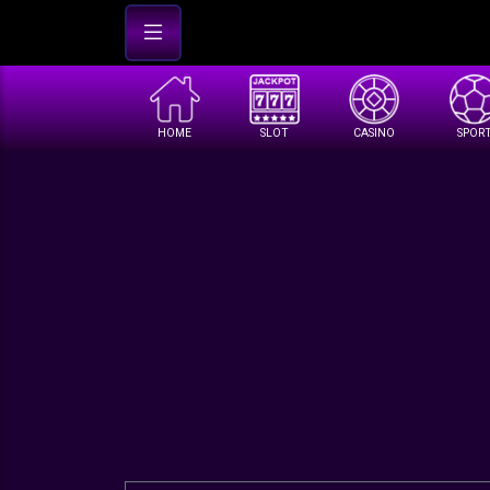
//under row-loginmenu
HOME
SLOT
CASINO
SPOR