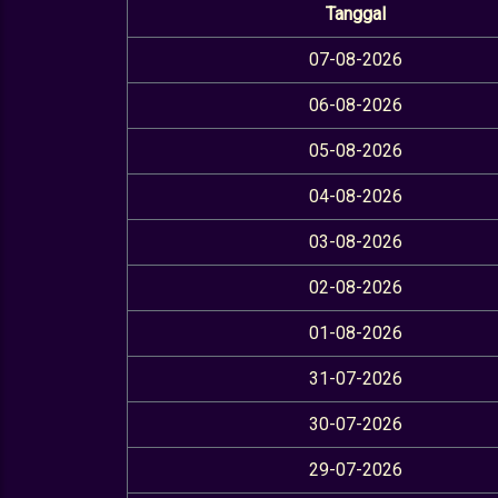
Tanggal
07-08-2026
06-08-2026
05-08-2026
04-08-2026
03-08-2026
02-08-2026
01-08-2026
31-07-2026
30-07-2026
29-07-2026