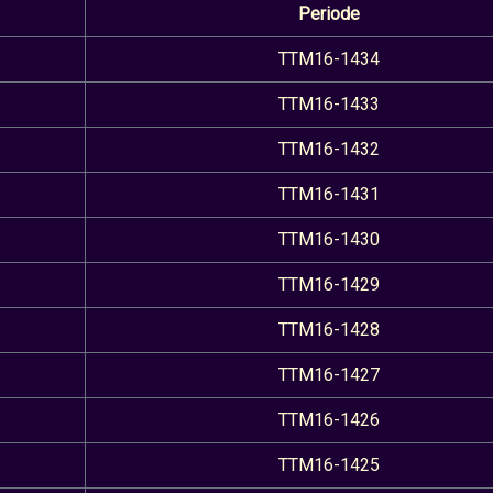
Periode
TTM16-1434
TTM16-1433
TTM16-1432
TTM16-1431
TTM16-1430
TTM16-1429
TTM16-1428
TTM16-1427
TTM16-1426
TTM16-1425