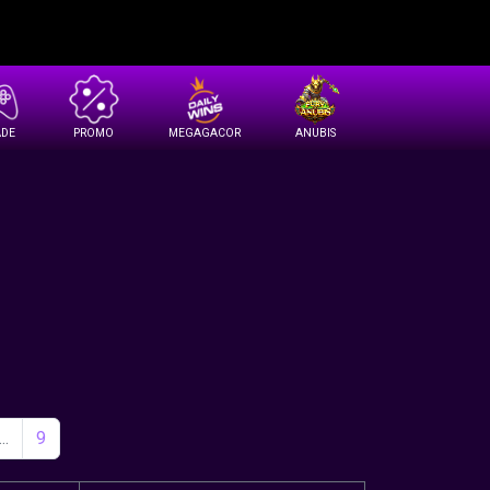
ADE
PROMO
MEGAGACOR
ANUBIS
...
9