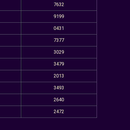
7632
9199
0431
7377
3029
3479
2013
3493
2640
2472