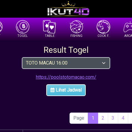
T
TOGEL
TABLE
FISHING
COCK F.
ARC
Result Togel
https://poolstotomacao.com/
Lihat Jadwal
Page
1
2
3
4