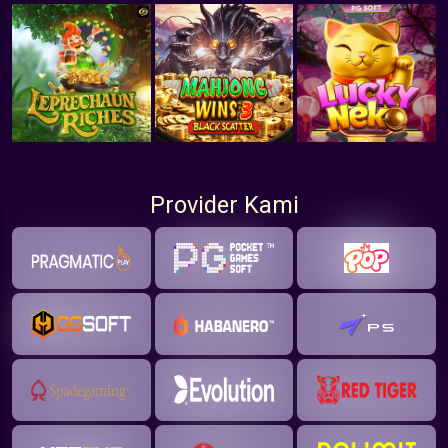
Provider Kami