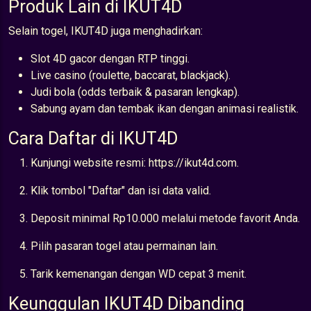
Produk Lain di IKUT4D
Selain togel, IKUT4D juga menghadirkan:
Slot 4D gacor dengan RTP tinggi.
Live casino (roulette, baccarat, blackjack).
Judi bola (odds terbaik & pasaran lengkap).
Sabung ayam dan tembak ikan dengan animasi realistik.
Cara Daftar di IKUT4D
Kunjungi website resmi: https://ikut4d.com.
Klik tombol "Daftar" dan isi data valid.
Deposit minimal Rp10.000 melalui metode favorit Anda.
Pilih pasaran togel atau permainan lain.
Tarik kemenangan dengan WD cepat 3 menit.
Keunggulan IKUT4D Dibanding