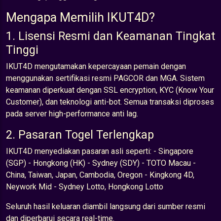
Mengapa Memilih IKUT4D?
1. Lisensi Resmi dan Keamanan Tingkat
Tinggi
IKUT4D mengutamakan kepercayaan pemain dengan
menggunakan sertifikasi resmi PAGCOR dan MGA. Sistem
keamanan diperkuat dengan SSL encryption, KYC (Know Your
Customer), dan teknologi anti-bot. Semua transaksi diproses
pada server high-performance anti lag.
2. Pasaran Togel Terlengkap
IKUT4D menyediakan pasaran asli seperti: - Singapore
(SGP) - Hongkong (HK) - Sydney (SDY) - TOTO Macau -
China, Taiwan, Japan, Cambodia, Oregon - Kingkong 4D,
Neywork Mid - Sydney Lotto, Hongkong Lotto
Seluruh hasil keluaran diambil langsung dari sumber resmi
dan diperbarui secara real-time.